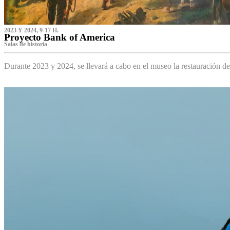
2023 Y 2024, 9-17 H.
Proyecto Bank of America
S‌alas de historia
Durante 2023 y 2024, se llevará a cabo en el museo la restauración d