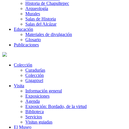
Historia de Chapultepec
Arqueología
Murales
Salas de Historia
Salas del Alcázar
Educación
Materiales de divulgación
Glosario
Publicaciones
Colección
Curadurías
Colección
Gigapixel
Visita
Información general
Exposiciones
Agenda
Exposición: Bordado, de la virtud
Biblioteca
Servicios
Visitas guiadas
El Museo