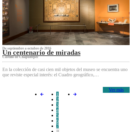
De septiembre a octubre de 2016
Un centenario de miradas
Castillo de Chapultepec
En la colección de casi cien mil objetos del museo se encuentra uno
que reviste especial interés: el Cuadro geográfico,…
Ver más
1
2
3
4
5
6
7
8