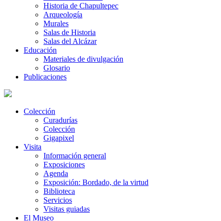
Historia de Chapultepec
Arqueología
Murales
Salas de Historia
Salas del Alcázar
Educación
Materiales de divulgación
Glosario
Publicaciones
Colección
Curadurías
Colección
Gigapixel
Visita
Información general
Exposiciones
Agenda
Exposición: Bordado, de la virtud
Biblioteca
Servicios
Visitas guiadas
El Museo