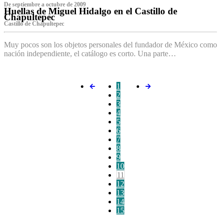
De septiembre a octubre de 2009
Huellas de Miguel Hidalgo en el Castillo de
Chapultepec
Castillo de Chapultepec
Muy pocos son los objetos personales del fundador de México como
nación independiente, el catálogo es corto. Una parte…
1
2
3
4
5
6
7
8
9
10
11
12
13
14
15