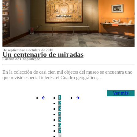
De septiembre a octubre de 2016
Un centenario de miradas
Castillo de Chapultepec
En la colección de casi cien mil objetos del museo se encuentra uno
que reviste especial interés: el Cuadro geográfico,…
Ver más
1
2
3
4
5
6
7
8