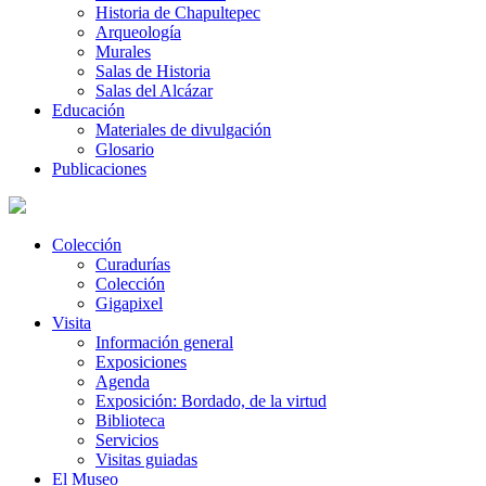
Historia de Chapultepec
Arqueología
Murales
Salas de Historia
Salas del Alcázar
Educación
Materiales de divulgación
Glosario
Publicaciones
Colección
Curadurías
Colección
Gigapixel
Visita
Información general
Exposiciones
Agenda
Exposición: Bordado, de la virtud
Biblioteca
Servicios
Visitas guiadas
El Museo