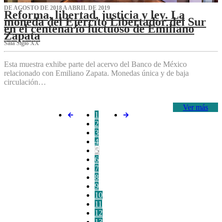
DE AGOSTO DE 2018 A ABRIL DE 2019
Reforma, libertad, justicia y ley. La
moneda del Ejército Libertador del Sur
en el centenario luctuoso de Emiliano
Zapata
Sala Siglo XX
Esta muestra exhibe parte del acervo del Banco de México
relacionado con Emiliano Zapata. Monedas única y de baja
circulación…
Ver más
1
2
3
4
5
6
7
8
9
10
11
12
13