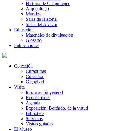
Historia de Chapultepec
Arqueología
Murales
Salas de Historia
Salas del Alcázar
Educación
Materiales de divulgación
Glosario
Publicaciones
Colección
Curadurías
Colección
Gigapixel
Visita
Información general
Exposiciones
Agenda
Exposición: Bordado, de la virtud
Biblioteca
Servicios
Visitas guiadas
El Museo