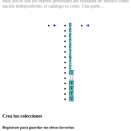
Muy pocos son los objetos personales del fundador de México como
nación independiente, el catálogo es corto. Una parte…
1
2
3
4
5
6
7
8
9
10
11
12
13
14
15
Crea tus colecciones
Regístrate para guardar tus obras favoritas