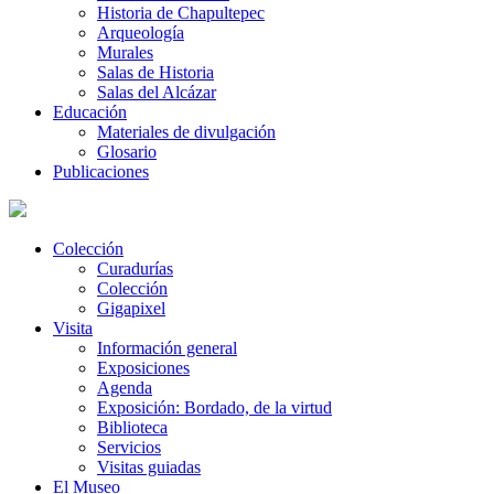
Historia de Chapultepec
Arqueología
Murales
Salas de Historia
Salas del Alcázar
Educación
Materiales de divulgación
Glosario
Publicaciones
Colección
Curadurías
Colección
Gigapixel
Visita
Información general
Exposiciones
Agenda
Exposición: Bordado, de la virtud
Biblioteca
Servicios
Visitas guiadas
El Museo