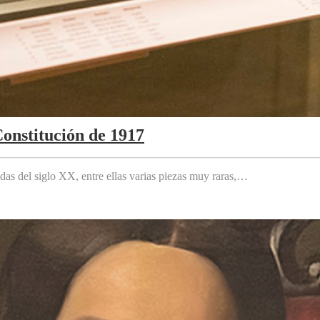
Constitución de 1917
das del siglo XX, entre ellas varias piezas muy raras,…