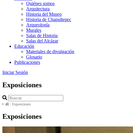
Quiénes somos
Arquitectura
Historia del Museo
Historia de Chapultepec
Arqueología
Murales
Salas de Historia
Salas del Alcázar
Educación
Materiales de divulgación
Glosario
Publicaciones
Iniciar Sesión
Exposiciones
/
Exposiciones
Exposiciones