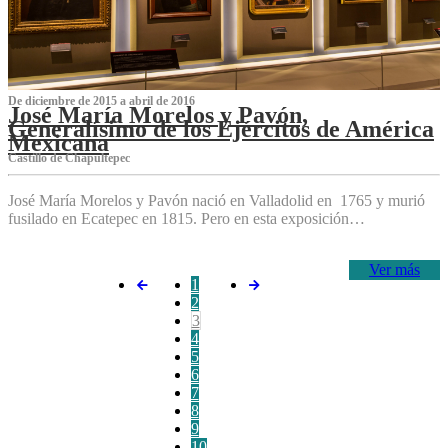
De diciembre de 2015 a abril de 2016
José María Morelos y Pavón,
Generalísimo de los Ejércitos de América
Mexicana
C‌astillo de Chapultepec
José María Morelos y Pavón nació en Valladolid en 1765 y murió
fusilado en Ecatepec en 1815. Pero en esta exposición…
Ver más
1
2
3
4
5
6
7
8
9
10