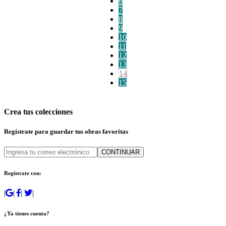
6
7
8
9
10
11
12
13
14
15
Crea tus colecciones
Regístrate para guardar tus obras favoritas
CONTINUAR
Regístrate con:
|
|
|
|
¿Ya tienes cuenta?