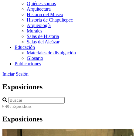
Quiénes somos
Arquitectura
Historia del Museo
Historia de Chapultepec
Arqueología
Murales
Salas de Historia
Salas del Alcázar
Educación
Materiales de divulgación
Glosario
Publicaciones
Iniciar Sesión
Exposiciones
/
Exposiciones
Exposiciones