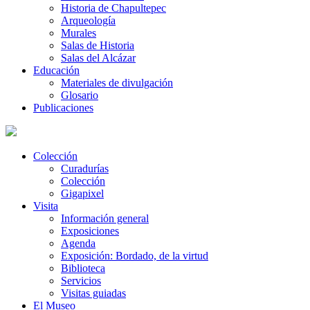
Historia de Chapultepec
Arqueología
Murales
Salas de Historia
Salas del Alcázar
Educación
Materiales de divulgación
Glosario
Publicaciones
Colección
Curadurías
Colección
Gigapixel
Visita
Información general
Exposiciones
Agenda
Exposición: Bordado, de la virtud
Biblioteca
Servicios
Visitas guiadas
El Museo