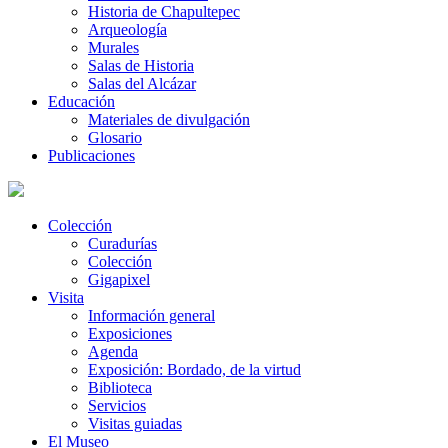
Historia de Chapultepec
Arqueología
Murales
Salas de Historia
Salas del Alcázar
Educación
Materiales de divulgación
Glosario
Publicaciones
Colección
Curadurías
Colección
Gigapixel
Visita
Información general
Exposiciones
Agenda
Exposición: Bordado, de la virtud
Biblioteca
Servicios
Visitas guiadas
El Museo