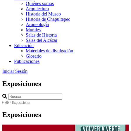
Quiénes somos
Arquitectura
Historia del Museo
Historia de Chapultepec
Arqueología
Murales
Salas de Historia
Salas del Alcázar
Educación
Materiales de divulgación
Glosario
Publicaciones
Iniciar Sesión
Exposiciones
/
Exposiciones
Exposiciones