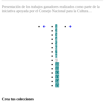
Presentación de los trabajos ganadores realizados como parte de la
iniciativa apoyada por el Consejo Nacional para la Cultura…
1
2
3
4
5
6
7
8
9
10
11
12
13
14
15
Crea tus colecciones