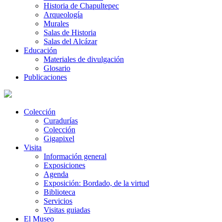
Historia de Chapultepec
Arqueología
Murales
Salas de Historia
Salas del Alcázar
Educación
Materiales de divulgación
Glosario
Publicaciones
Colección
Curadurías
Colección
Gigapixel
Visita
Información general
Exposiciones
Agenda
Exposición: Bordado, de la virtud
Biblioteca
Servicios
Visitas guiadas
El Museo