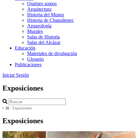
Quiénes somos
Arquitectura
Historia del Museo
Historia de Chapultepec
Arqueología
Murales
Salas de Historia
Salas del Alcázar
Educación
Materiales de divulgación
Glosario
Publicaciones
Iniciar Sesión
Exposiciones
/
Exposiciones
Exposiciones