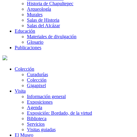
Historia de Chapultepec
Arqueología
Murales
Salas de Historia
Salas del Alcázar
Educación
Materiales de divulgación
Glosario
Publicaciones
Colección
Curadurías
Colección
Gigapixel
Visita
Información general
Exposiciones
Agenda
Exposición: Bordado, de la virtud
Biblioteca
Servicios
Visitas guiadas
El Museo