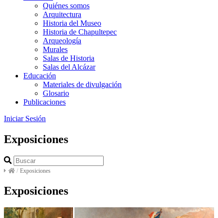
Quiénes somos
Arquitectura
Historia del Museo
Historia de Chapultepec
Arqueología
Murales
Salas de Historia
Salas del Alcázar
Educación
Materiales de divulgación
Glosario
Publicaciones
Iniciar Sesión
Exposiciones
/
Exposiciones
Exposiciones