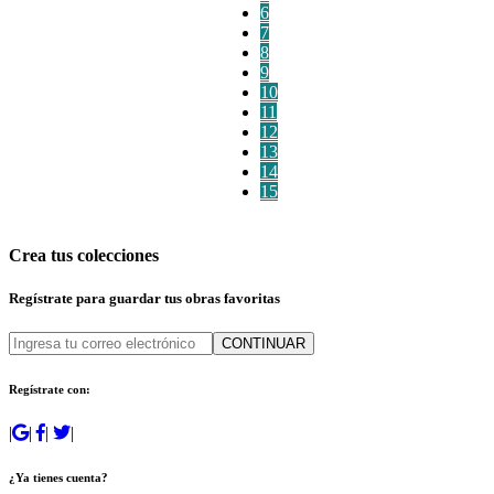
6
7
8
9
10
11
12
13
14
15
Crea tus colecciones
Regístrate para guardar tus obras favoritas
CONTINUAR
Regístrate con:
|
|
|
|
¿Ya tienes cuenta?