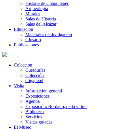
Historia de Chapultepec
Arqueología
Murales
Salas de Historia
Salas del Alcázar
Educación
Materiales de divulgación
Glosario
Publicaciones
Colección
Curadurías
Colección
Gigapixel
Visita
Información general
Exposiciones
Agenda
Exposición: Bordado, de la virtud
Biblioteca
Servicios
Visitas guiadas
El Museo