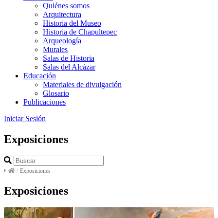
Quiénes somos
Arquitectura
Historia del Museo
Historia de Chapultepec
Arqueología
Murales
Salas de Historia
Salas del Alcázar
Educación
Materiales de divulgación
Glosario
Publicaciones
Iniciar Sesión
Exposiciones
/
Exposiciones
Exposiciones