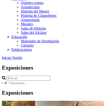
Quiénes somos
Arquitectura
Historia del Museo
Historia de Chapultepec
Arqueología
Murales
Salas de Historia
Salas del Alcázar
Educación
Materiales de divulgación
Glosario
Publicaciones
Iniciar Sesión
Exposiciones
/
Exposiciones
Exposiciones