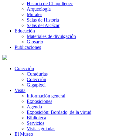
Historia de Chapultepec
Arqueología
Murales
Salas de Historia
Salas del Alcázar
Educación
Materiales de divulgación
Glosario
Publicaciones
Colección
Curadurías
Colección
Gigapixel
Visita
Información general
Exposiciones
Agenda
Exposición: Bordado, de la virtud
Biblioteca
Servicios
Visitas guiadas
El Museo