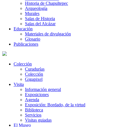
Historia de Chapultepec
Arqueología
Murales
Salas de Historia
Salas del Alcázar
Educación
Materiales de divulgación
Glosario
Publicaciones
Colección
Curadurías
Colección
Gigapixel
Visita
Información general
Exposiciones
Agenda
Exposición: Bordado, de la virtud
Biblioteca
Servicios
Visitas guiadas
El Museo