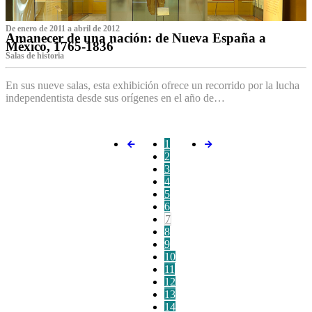
De enero de 2011 a abril de 2012
Amanecer de una nación: de Nueva España a
México, 1765-1836
Salas de historia
En sus nueve salas, esta exhibición ofrece un recorrido por la lucha
independentista desde sus orígenes en el año de…
1
2
3
4
5
6
7
8
9
10
11
12
13
14