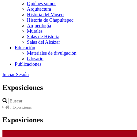
Quiénes somos
Arquitectura
Historia del Museo
Historia de Chapultepec
Arqueología
Murales
Salas de Historia
Salas del Alcázar
Educación
Materiales de divulgación
Glosario
Publicaciones
Iniciar Sesión
Exposiciones
/
Exposiciones
Exposiciones