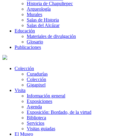
Historia de Chapultepec
Arqueología
Murales
Salas de Historia
Salas del Alcázar
Educación
Materiales de divulgación
Glosario
Publicaciones
Colección
Curadurías
Colección
Gigapixel
Visita
Información general
Exposiciones
Agenda
Exposición: Bordado, de la virtud
Biblioteca
Servicios
Visitas guiadas
El Museo