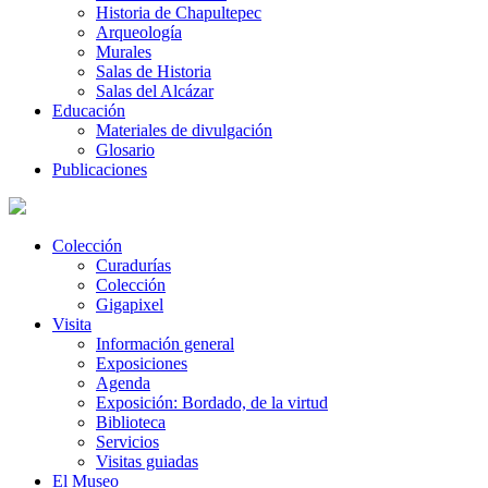
Historia de Chapultepec
Arqueología
Murales
Salas de Historia
Salas del Alcázar
Educación
Materiales de divulgación
Glosario
Publicaciones
Colección
Curadurías
Colección
Gigapixel
Visita
Información general
Exposiciones
Agenda
Exposición: Bordado, de la virtud
Biblioteca
Servicios
Visitas guiadas
El Museo