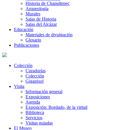
Historia de Chapultepec
Arqueología
Murales
Salas de Historia
Salas del Alcázar
Educación
Materiales de divulgación
Glosario
Publicaciones
Colección
Curadurías
Colección
Gigapixel
Visita
Información general
Exposiciones
Agenda
Exposición: Bordado, de la virtud
Biblioteca
Servicios
Visitas guiadas
El Museo