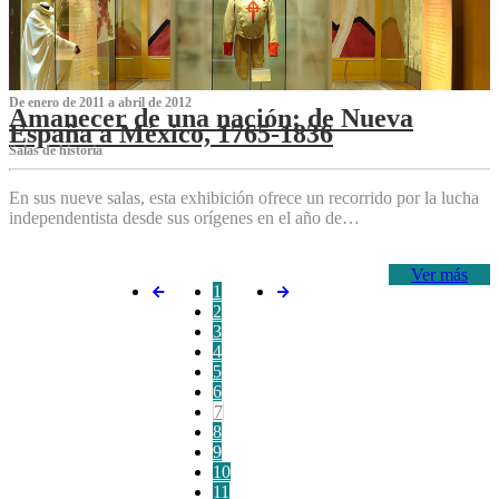
De enero de 2011 a abril de 2012
Amanecer de una nación: de Nueva
España a México, 1765-1836
Salas de historia
En sus nueve salas, esta exhibición ofrece un recorrido por la lucha
independentista desde sus orígenes en el año de…
Ver más
1
2
3
4
5
6
7
8
9
10
11