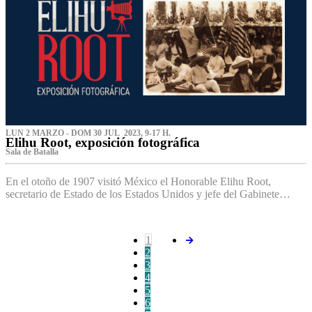
LUN 2 MARZO - DOM 30 JUL 2023, 9-17 H.
Elihu Root, exposición fotográfica
Sala de Batalla
En el otoño de 1907 visitó México el Honorable Elihu Root,
secretario de Estado de los Estados Unidos y jefe del Gabinete…
1
2
3
4
5
6