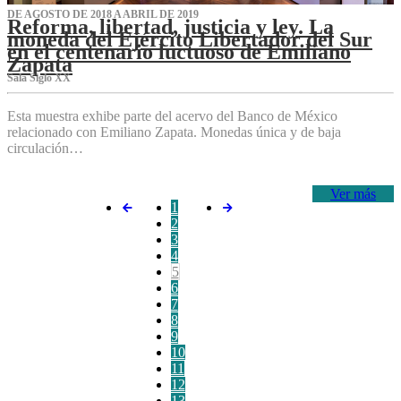
DE AGOSTO DE 2018 A ABRIL DE 2019
Reforma, libertad, justicia y ley. La
moneda del Ejército Libertador del Sur
en el centenario luctuoso de Emiliano
Zapata
Sala Siglo XX
Esta muestra exhibe parte del acervo del Banco de México
relacionado con Emiliano Zapata. Monedas única y de baja
circulación…
Ver más
1
2
3
4
5
6
7
8
9
10
11
12
13