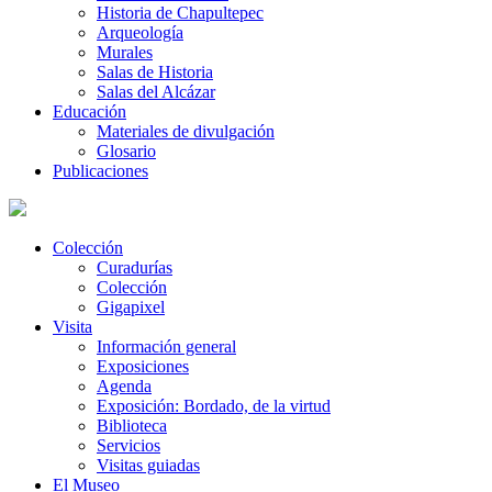
Historia de Chapultepec
Arqueología
Murales
Salas de Historia
Salas del Alcázar
Educación
Materiales de divulgación
Glosario
Publicaciones
Colección
Curadurías
Colección
Gigapixel
Visita
Información general
Exposiciones
Agenda
Exposición: Bordado, de la virtud
Biblioteca
Servicios
Visitas guiadas
El Museo