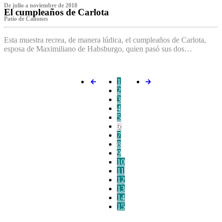
De julio a noviembre de 2018
El cumpleaños de Carlota
Patio de Cañones
Esta muestra recrea, de manera lúdica, el cumpleaños de Carlota,
esposa de Maximiliano de Habsburgo, quien pasó sus dos…
1
2
3
4
5
6
7
8
9
10
11
12
13
14
15