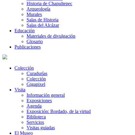
Historia de Chapultepec
Arqueología
Murales
Salas de Historia
Salas del Alcázar
Educación
Materiales de divulgación
Glosario
Publicaciones
Colección
Curadurías
Colección
Gigapixel
Visita
Información general
Exposiciones
Agenda
Exposición: Bordado, de la virtud
Biblioteca
Servicios
Visitas guiadas
El Museo