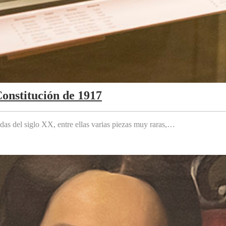
Constitución de 1917
das del siglo XX, entre ellas varias piezas muy raras,…