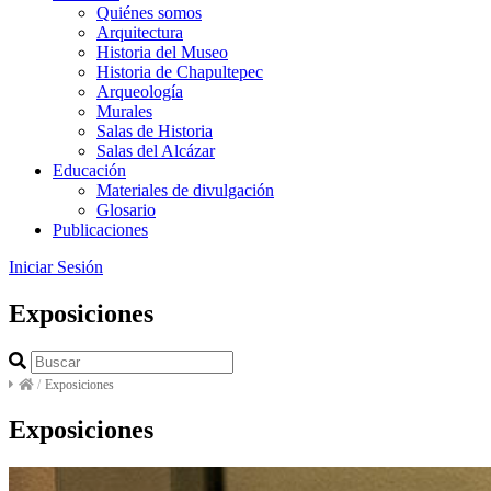
Quiénes somos
Arquitectura
Historia del Museo
Historia de Chapultepec
Arqueología
Murales
Salas de Historia
Salas del Alcázar
Educación
Materiales de divulgación
Glosario
Publicaciones
Iniciar Sesión
Exposiciones
/
Exposiciones
Exposiciones