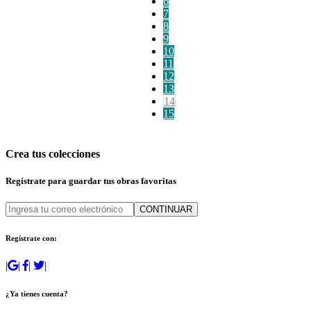
6
7
8
9
10
11
12
13
14
15
Crea tus colecciones
Regístrate para guardar tus obras favoritas
CONTINUAR
Regístrate con:
|
|
|
|
¿Ya tienes cuenta?