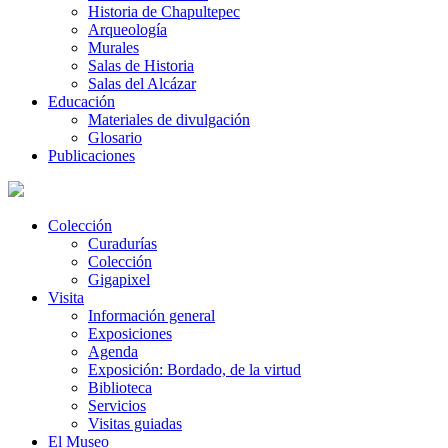
Historia de Chapultepec
Arqueología
Murales
Salas de Historia
Salas del Alcázar
Educación
Materiales de divulgación
Glosario
Publicaciones
Colección
Curadurías
Colección
Gigapixel
Visita
Información general
Exposiciones
Agenda
Exposición: Bordado, de la virtud
Biblioteca
Servicios
Visitas guiadas
El Museo