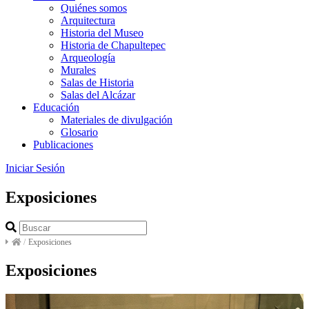
Quiénes somos
Arquitectura
Historia del Museo
Historia de Chapultepec
Arqueología
Murales
Salas de Historia
Salas del Alcázar
Educación
Materiales de divulgación
Glosario
Publicaciones
Iniciar Sesión
Exposiciones
/
Exposiciones
Exposiciones