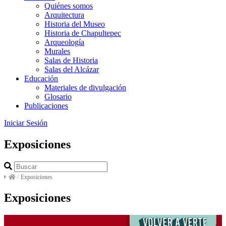
Quiénes somos
Arquitectura
Historia del Museo
Historia de Chapultepec
Arqueología
Murales
Salas de Historia
Salas del Alcázar
Educación
Materiales de divulgación
Glosario
Publicaciones
Iniciar Sesión
Exposiciones
/
Exposiciones
Exposiciones