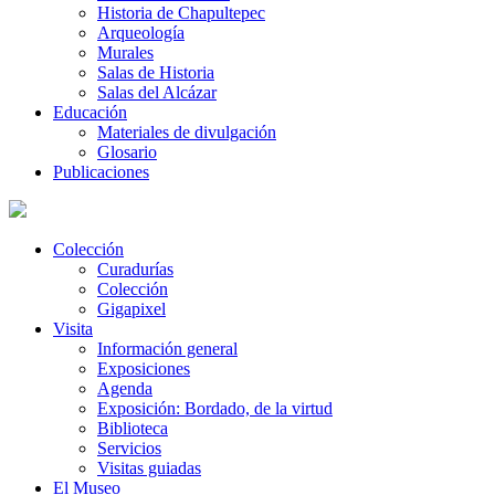
Historia de Chapultepec
Arqueología
Murales
Salas de Historia
Salas del Alcázar
Educación
Materiales de divulgación
Glosario
Publicaciones
Colección
Curadurías
Colección
Gigapixel
Visita
Información general
Exposiciones
Agenda
Exposición: Bordado, de la virtud
Biblioteca
Servicios
Visitas guiadas
El Museo