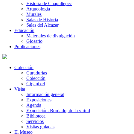
Historia de Chapultepec
Arqueología
Murales
Salas de Historia
Salas del Alcázar
Educación
Materiales de divulgación
Glosario
Publicaciones
Colección
Curadurías
Colección
Gigapixel
Visita
Información general
Exposiciones
Agenda
Exposición: Bordado, de la virtud
Biblioteca
Servicios
Visitas guiadas
El Museo