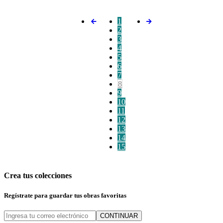
1
2
3
4
5
6
7
8
9
10
11
12
13
14
15
Crea tus colecciones
Regístrate para guardar tus obras favoritas
CONTINUAR