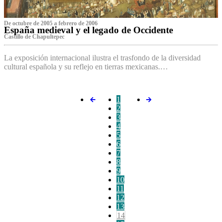
De octubre de 2005 a febrero de 2006
España medieval y el legado de Occidente
Castillo de Chapultepec
La exposición internacional ilustra el trasfondo de la diversidad
cultural española y su reflejo en tierras mexicanas.…
1
2
3
4
5
6
7
8
9
10
11
12
13
14