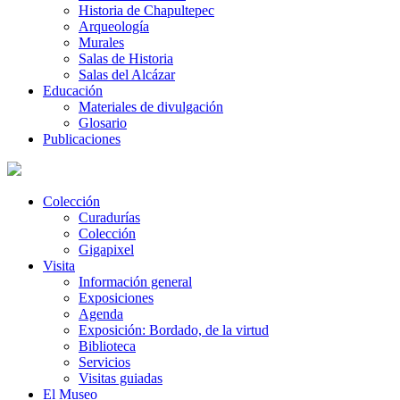
Historia de Chapultepec
Arqueología
Murales
Salas de Historia
Salas del Alcázar
Educación
Materiales de divulgación
Glosario
Publicaciones
Colección
Curadurías
Colección
Gigapixel
Visita
Información general
Exposiciones
Agenda
Exposición: Bordado, de la virtud
Biblioteca
Servicios
Visitas guiadas
El Museo