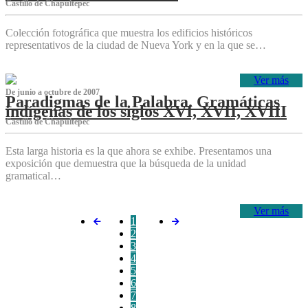
Castillo de Chapultepec
Colección fotográfica que muestra los edificios históricos
representativos de la ciudad de Nueva York y en la que se…
Ver más
De junio a octubre de 2007
Paradigmas de la Palabra. Gramáticas
indígenas de los siglos XVI, XVII, XVIII
Castillo de Chapultepec
Esta larga historia es la que ahora se exhibe. Presentamos una
exposición que demuestra que la búsqueda de la unidad
gramatical…
Ver más
1
2
3
4
5
6
7
8