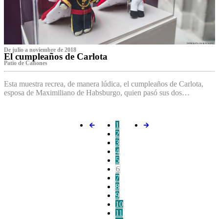
De julio a noviembre de 2018
El cumpleaños de Carlota
Patio de Cañones
Esta muestra recrea, de manera lúdica, el cumpleaños de Carlota,
esposa de Maximiliano de Habsburgo, quien pasó sus dos…
1
2
3
4
5
6
7
8
9
10
11