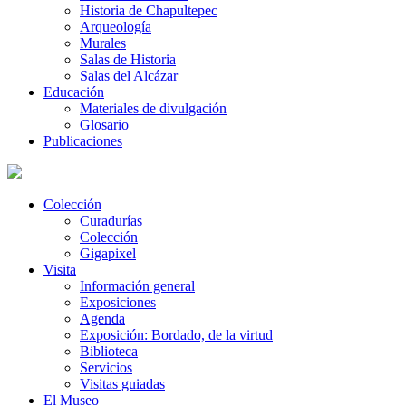
Historia de Chapultepec
Arqueología
Murales
Salas de Historia
Salas del Alcázar
Educación
Materiales de divulgación
Glosario
Publicaciones
Colección
Curadurías
Colección
Gigapixel
Visita
Información general
Exposiciones
Agenda
Exposición: Bordado, de la virtud
Biblioteca
Servicios
Visitas guiadas
El Museo