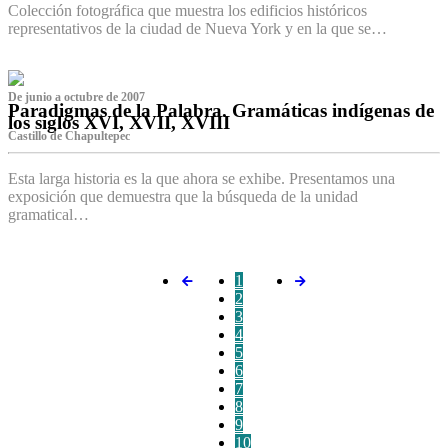
Colección fotográfica que muestra los edificios históricos
representativos de la ciudad de Nueva York y en la que se…
De junio a octubre de 2007
Paradigmas de la Palabra. Gramáticas indígenas de
los siglos XVI, XVII, XVIII
Castillo de Chapultepec
Esta larga historia es la que ahora se exhibe. Presentamos una
exposición que demuestra que la búsqueda de la unidad
gramatical…
1
2
3
4
5
6
7
8
9
10