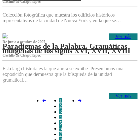
Castillo de Chapultepec
Colección fotográfica que muestra los edificios históricos
representativos de la ciudad de Nueva York y en la que se…
Ver más
De junio a octubre de 2007
Paradigmas de la Palabra. Gramáticas
indígenas de los siglos XVI, XVII, XVIII
Castillo de Chapultepec
Esta larga historia es la que ahora se exhibe. Presentamos una
exposición que demuestra que la búsqueda de la unidad
gramatical…
Ver más
1
2
3
4
5
6
7
8