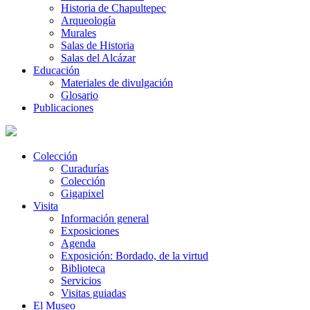
Historia de Chapultepec
Arqueología
Murales
Salas de Historia
Salas del Alcázar
Educación
Materiales de divulgación
Glosario
Publicaciones
Colección
Curadurías
Colección
Gigapixel
Visita
Información general
Exposiciones
Agenda
Exposición: Bordado, de la virtud
Biblioteca
Servicios
Visitas guiadas
El Museo