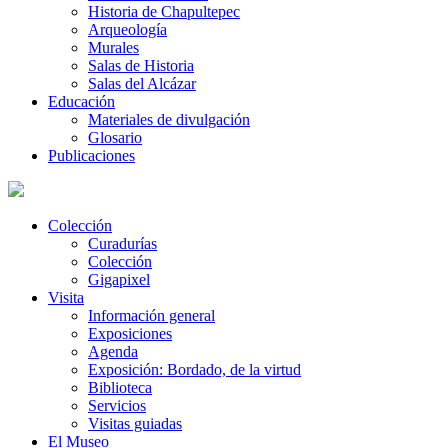
Historia de Chapultepec
Arqueología
Murales
Salas de Historia
Salas del Alcázar
Educación
Materiales de divulgación
Glosario
Publicaciones
Colección
Curadurías
Colección
Gigapixel
Visita
Información general
Exposiciones
Agenda
Exposición: Bordado, de la virtud
Biblioteca
Servicios
Visitas guiadas
El Museo