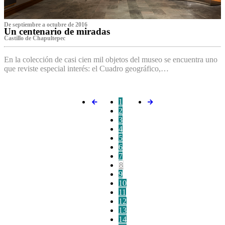
De septiembre a octubre de 2016
Un centenario de miradas
Castillo de Chapultepec
En la colección de casi cien mil objetos del museo se encuentra uno
que reviste especial interés: el Cuadro geográfico,…
1
2
3
4
5
6
7
8
9
10
11
12
13
14