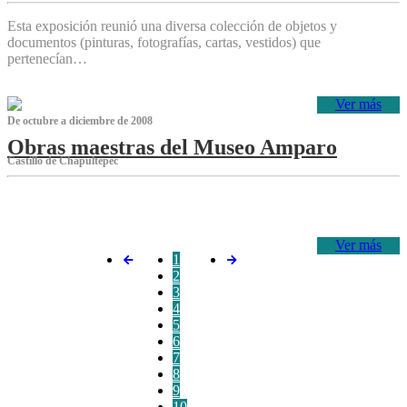
Esta exposición reunió una diversa colección de objetos y
documentos (pinturas, fotografías, cartas, vestidos) que
pertenecían…
Ver más
De octubre a diciembre de 2008
Obras maestras del Museo Amparo
Castillo de Chapultepec
‌
Ver más
1
2
3
4
5
6
7
8
9
10