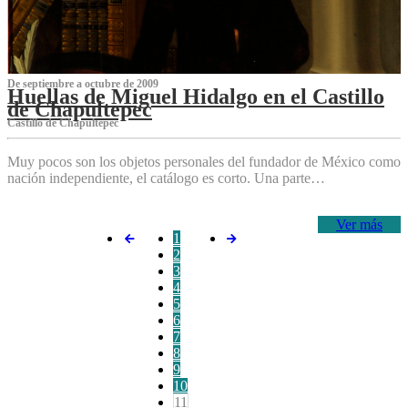
De septiembre a octubre de 2009
Huellas de Miguel Hidalgo en el Castillo
de Chapultepec
Castillo de Chapultepec
Muy pocos son los objetos personales del fundador de México como
nación independiente, el catálogo es corto. Una parte…
Ver más
1
2
3
4
5
6
7
8
9
10
11