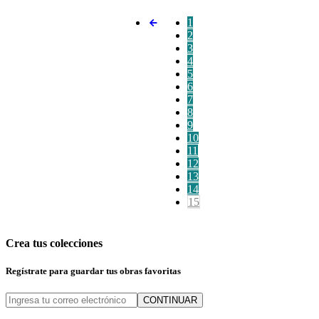
1
2
3
4
5
6
7
8
9
10
11
12
13
14
15
Crea tus colecciones
Regístrate para guardar tus obras favoritas
CONTINUAR