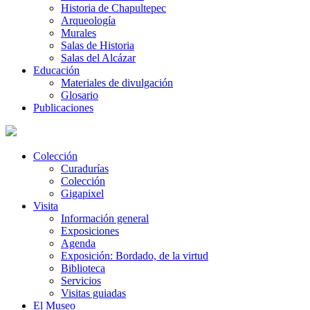
Historia de Chapultepec
Arqueología
Murales
Salas de Historia
Salas del Alcázar
Educación
Materiales de divulgación
Glosario
Publicaciones
Colección
Curadurías
Colección
Gigapixel
Visita
Información general
Exposiciones
Agenda
Exposición: Bordado, de la virtud
Biblioteca
Servicios
Visitas guiadas
El Museo