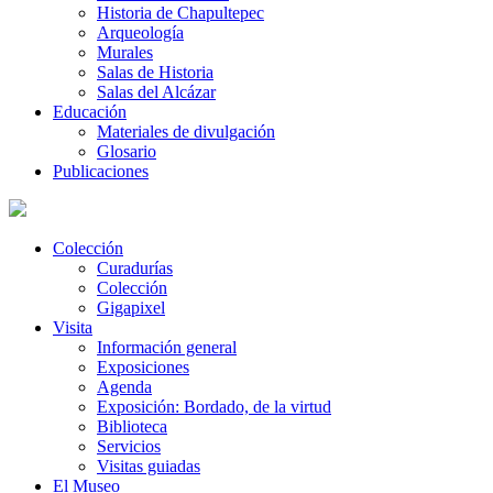
Historia de Chapultepec
Arqueología
Murales
Salas de Historia
Salas del Alcázar
Educación
Materiales de divulgación
Glosario
Publicaciones
Colección
Curadurías
Colección
Gigapixel
Visita
Información general
Exposiciones
Agenda
Exposición: Bordado, de la virtud
Biblioteca
Servicios
Visitas guiadas
El Museo