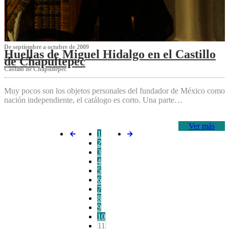
De septiembre a octubre de 2009
Huellas de Miguel Hidalgo en el Castillo
de Chapultepec
Castillo de Chapultepec
Muy pocos son los objetos personales del fundador de México como
nación independiente, el catálogo es corto. Una parte…
Ver más
1
2
3
4
5
6
7
8
9
10
11