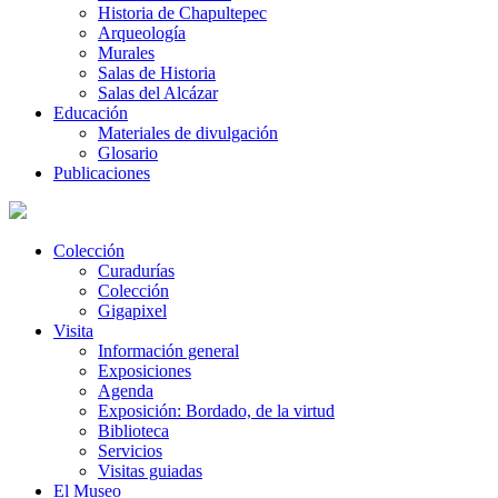
Historia de Chapultepec
Arqueología
Murales
Salas de Historia
Salas del Alcázar
Educación
Materiales de divulgación
Glosario
Publicaciones
Colección
Curadurías
Colección
Gigapixel
Visita
Información general
Exposiciones
Agenda
Exposición: Bordado, de la virtud
Biblioteca
Servicios
Visitas guiadas
El Museo