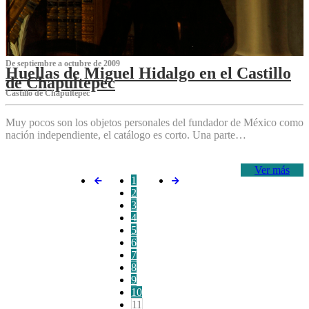
De septiembre a octubre de 2009
Huellas de Miguel Hidalgo en el Castillo
de Chapultepec
Castillo de Chapultepec
Muy pocos son los objetos personales del fundador de México como
nación independiente, el catálogo es corto. Una parte…
Ver más
1
2
3
4
5
6
7
8
9
10
11