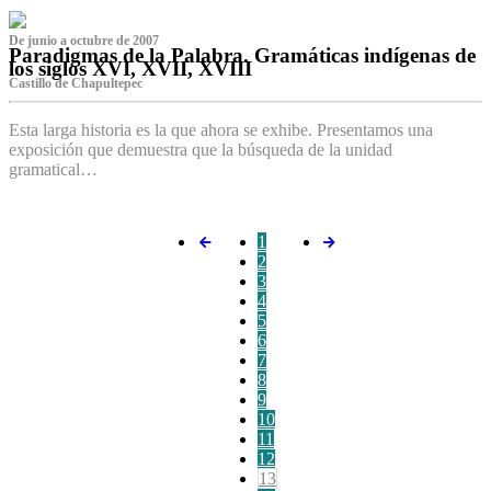
De junio a octubre de 2007
Paradigmas de la Palabra. Gramáticas indígenas de
los siglos XVI, XVII, XVIII
Castillo de Chapultepec
Esta larga historia es la que ahora se exhibe. Presentamos una
exposición que demuestra que la búsqueda de la unidad
gramatical…
1
2
3
4
5
6
7
8
9
10
11
12
13