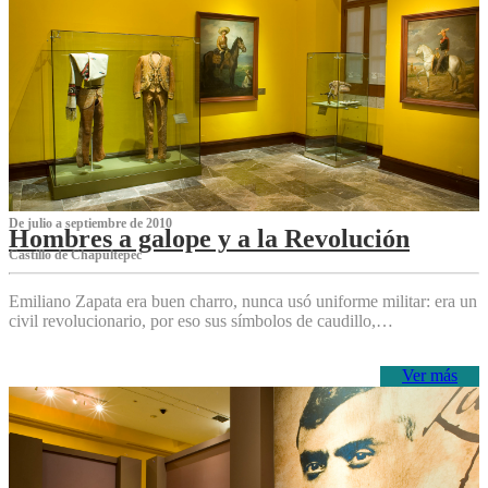
De julio a septiembre de 2010
Hombres a galope y a la Revolución
Castillo de Chapultepec
Emiliano Zapata era buen charro, nunca usó uniforme militar: era un
civil revolucionario, por eso sus símbolos de caudillo,…
Ver más