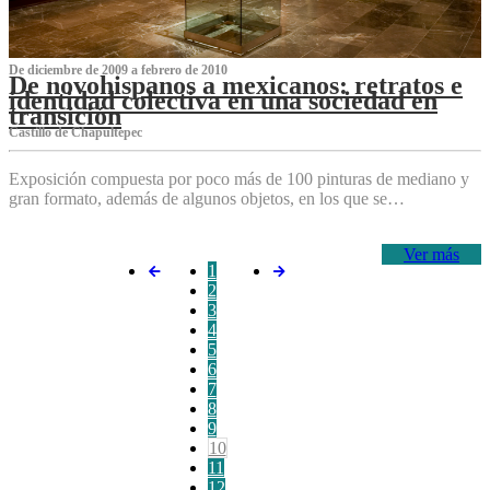
De diciembre de 2009 a febrero de 2010
De novohispanos a mexicanos: retratos e
identidad colectiva en una sociedad en
transición
Castillo de Chapultepec
Exposición compuesta por poco más de 100 pinturas de mediano y
gran formato, además de algunos objetos, en los que se…
Ver más
1
2
3
4
5
6
7
8
9
10
11
12