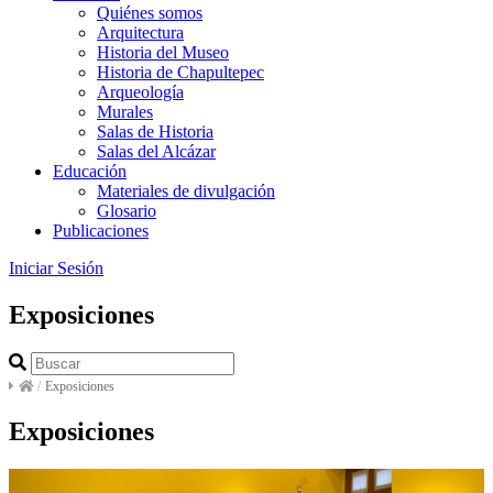
Quiénes somos
Arquitectura
Historia del Museo
Historia de Chapultepec
Arqueología
Murales
Salas de Historia
Salas del Alcázar
Educación
Materiales de divulgación
Glosario
Publicaciones
Iniciar Sesión
Exposiciones
/
Exposiciones
Exposiciones