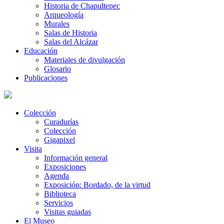
Historia de Chapultepec
Arqueología
Murales
Salas de Historia
Salas del Alcázar
Educación
Materiales de divulgación
Glosario
Publicaciones
Colección
Curadurías
Colección
Gigapixel
Visita
Información general
Exposiciones
Agenda
Exposición: Bordado, de la virtud
Biblioteca
Servicios
Visitas guiadas
El Museo