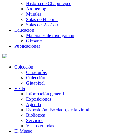
Historia de Chapultepec
Arqueología
Murales
Salas de Historia
Salas del Alcázar
Educación
Materiales de divulgación
Glosario
Publicaciones
Colección
Curadurías
Colección
Gigapixel
Visita
Información general
Exposiciones
Agenda
Exposición: Bordado, de la virtud
Biblioteca
Servicios
Visitas guiadas
El Museo