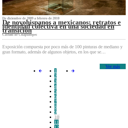
De diciembre de 2009 a febrero de 2010
De novohispanos a mexicanos: retratos e
identidad colectiva en una sociedad en
transición
Castillo de Chapultepec
Exposición compuesta por poco más de 100 pinturas de mediano y
gran formato, además de algunos objetos, en los que se…
Ver más
1
2
3
4
5
6
7
8
9
10
11
12