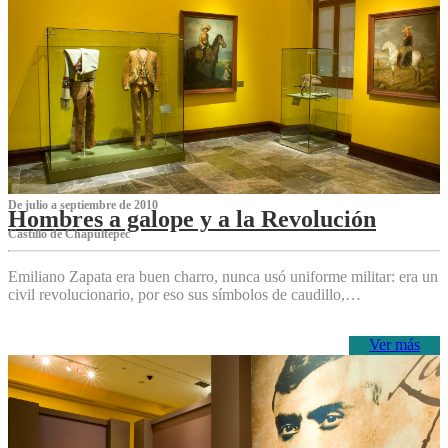
De julio a septiembre de 2010
Hombres a galope y a la Revolución
Castillo de Chapultepec
Emiliano Zapata era buen charro, nunca usó uniforme militar: era un
civil revolucionario, por eso sus símbolos de caudillo,…
Ver más