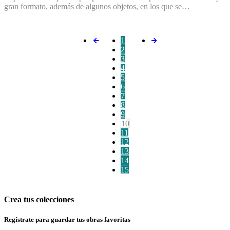
gran formato, además de algunos objetos, en los que se…
1
2
3
4
5
6
7
8
9
10
11
12
13
14
15
Crea tus colecciones
Regístrate para guardar tus obras favoritas