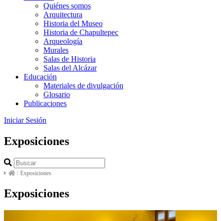
Quiénes somos
Arquitectura
Historia del Museo
Historia de Chapultepec
Arqueología
Murales
Salas de Historia
Salas del Alcázar
Educación
Materiales de divulgación
Glosario
Publicaciones
Iniciar Sesión
Exposiciones
/
Exposiciones
Exposiciones