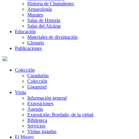
Historia de Chapultepec
Arqueología
Murales
Salas de Historia
Salas del Alcázar
Educación
Materiales de divulgación
Glosario
Publicaciones
Colección
Curadurías
Colección
Gigapixel
Visita
Información general
Exposiciones
Agenda
Exposición: Bordado, de la virtud
Biblioteca
Servicios
Visitas guiadas
El Museo