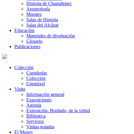
Historia de Chapultepec
Arqueología
Murales
Salas de Historia
Salas del Alcázar
Educación
Materiales de divulgación
Glosario
Publicaciones
Colección
Curadurías
Colección
Gigapixel
Visita
Información general
Exposiciones
Agenda
Exposición: Bordado, de la virtud
Biblioteca
Servicios
Visitas guiadas
El Museo