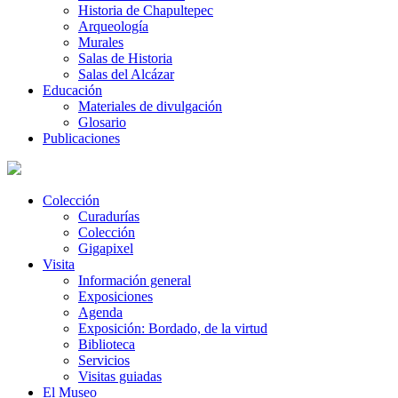
Historia de Chapultepec
Arqueología
Murales
Salas de Historia
Salas del Alcázar
Educación
Materiales de divulgación
Glosario
Publicaciones
Colección
Curadurías
Colección
Gigapixel
Visita
Información general
Exposiciones
Agenda
Exposición: Bordado, de la virtud
Biblioteca
Servicios
Visitas guiadas
El Museo