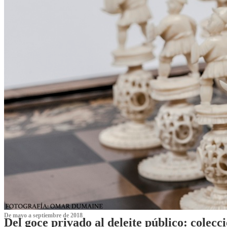
De mayo a septiembre de 2018
Del goce privado al deleite público: cole