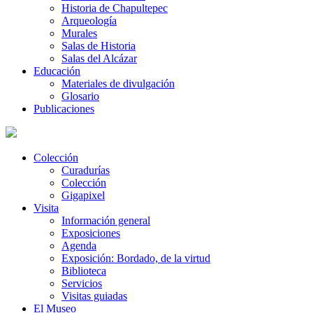
Historia de Chapultepec
Arqueología
Murales
Salas de Historia
Salas del Alcázar
Educación
Materiales de divulgación
Glosario
Publicaciones
Colección
Curadurías
Colección
Gigapixel
Visita
Información general
Exposiciones
Agenda
Exposición: Bordado, de la virtud
Biblioteca
Servicios
Visitas guiadas
El Museo