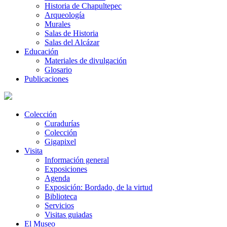
Historia de Chapultepec
Arqueología
Murales
Salas de Historia
Salas del Alcázar
Educación
Materiales de divulgación
Glosario
Publicaciones
Colección
Curadurías
Colección
Gigapixel
Visita
Información general
Exposiciones
Agenda
Exposición: Bordado, de la virtud
Biblioteca
Servicios
Visitas guiadas
El Museo