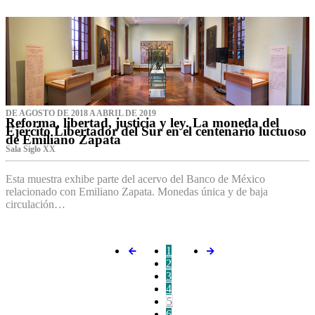
DE AGOSTO DE 2018 A ABRIL DE 2019
Reforma, libertad, justicia y ley. La moneda del
Ejército Libertador del Sur en el centenario luctuoso
de Emiliano Zapata
Sala Siglo XX
Esta muestra exhibe parte del acervo del Banco de México
relacionado con Emiliano Zapata. Monedas única y de baja
circulación…
1
2
3
4
5
6