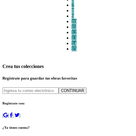
7
8
9
10
11
12
13
14
15
Crea tus colecciones
Regístrate para guardar tus obras favoritas
CONTINUAR
Regístrate con:
|
|
|
|
¿Ya tienes cuenta?