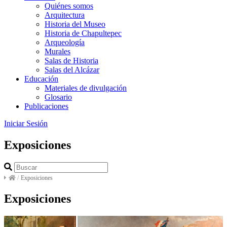
Quiénes somos
Arquitectura
Historia del Museo
Historia de Chapultepec
Arqueología
Murales
Salas de Historia
Salas del Alcázar
Educación
Materiales de divulgación
Glosario
Publicaciones
Iniciar Sesión
Exposiciones
/
Exposiciones
Exposiciones