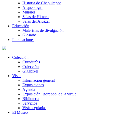
Historia de Chapultepec
Arqueología
Murales
Salas de Historia
Salas del Alcázar
Educación
Materiales de divulgación
Glosario
Publicaciones
Colección
Curadurías
Colección
Gigapixel
Visita
Información general
Exposiciones
Agenda
Exposición: Bordado, de la virtud
Biblioteca
Servicios
Visitas guiadas
El Museo