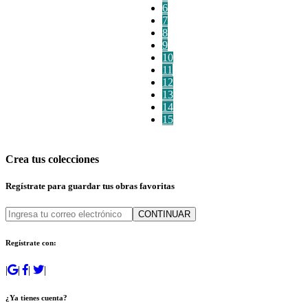
6
7
8
9
10
11
12
13
14
15
Crea tus colecciones
Regístrate para guardar tus obras favoritas
CONTINUAR
Regístrate con:
|
|
|
|
¿Ya tienes cuenta?