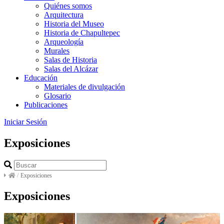
Quiénes somos
Arquitectura
Historia del Museo
Historia de Chapultepec
Arqueología
Murales
Salas de Historia
Salas del Alcázar
Educación
Materiales de divulgación
Glosario
Publicaciones
Iniciar Sesión
Exposiciones
/
Exposiciones
Exposiciones