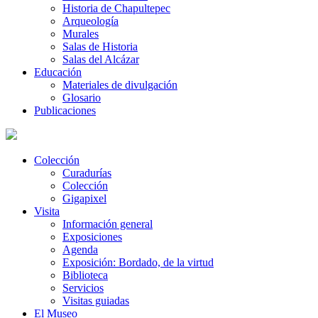
Historia de Chapultepec
Arqueología
Murales
Salas de Historia
Salas del Alcázar
Educación
Materiales de divulgación
Glosario
Publicaciones
Colección
Curadurías
Colección
Gigapixel
Visita
Información general
Exposiciones
Agenda
Exposición: Bordado, de la virtud
Biblioteca
Servicios
Visitas guiadas
El Museo