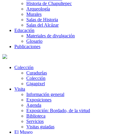
Historia de Chapultepec
Arqueología
Murales
Salas de Historia
Salas del Alcázar
Educación
Materiales de divulgación
Glosario
Publicaciones
Colección
Curadurías
Colección
Gigapixel
Visita
Información general
Exposiciones
Agenda
Exposición: Bordado, de la virtud
Biblioteca
Servicios
Visitas guiadas
El Museo