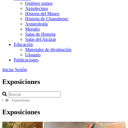
Quiénes somos
Arquitectura
Historia del Museo
Historia de Chapultepec
Arqueología
Murales
Salas de Historia
Salas del Alcázar
Educación
Materiales de divulgación
Glosario
Publicaciones
Iniciar Sesión
Exposiciones
/
Exposiciones
Exposiciones