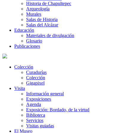
Historia de Chapultepec
Arqueología
Murales
Salas de Historia
Salas del Alcázar
Educación
Materiales de divulgación
Glosario
Publicaciones
Colección
Curadurías
Colección
Gigapixel
Visita
Información general
Exposiciones
Agenda
Exposición: Bordado, de la virtud
Biblioteca
Servicios
Visitas guiadas
El Museo