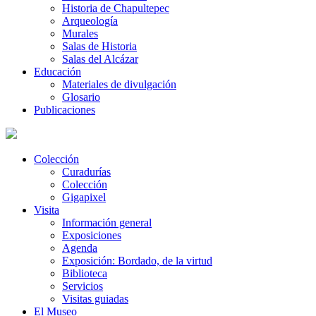
Historia de Chapultepec
Arqueología
Murales
Salas de Historia
Salas del Alcázar
Educación
Materiales de divulgación
Glosario
Publicaciones
Colección
Curadurías
Colección
Gigapixel
Visita
Información general
Exposiciones
Agenda
Exposición: Bordado, de la virtud
Biblioteca
Servicios
Visitas guiadas
El Museo