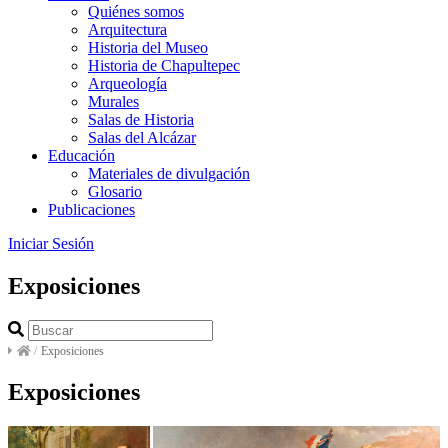
Quiénes somos
Arquitectura
Historia del Museo
Historia de Chapultepec
Arqueología
Murales
Salas de Historia
Salas del Alcázar
Educación
Materiales de divulgación
Glosario
Publicaciones
Iniciar Sesión
Exposiciones
/
Exposiciones
Exposiciones