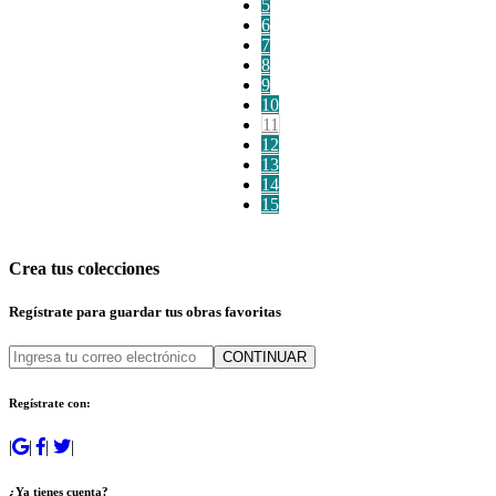
5
6
7
8
9
10
11
12
13
14
15
Crea tus colecciones
Regístrate para guardar tus obras favoritas
CONTINUAR
Regístrate con:
|
|
|
|
¿Ya tienes cuenta?