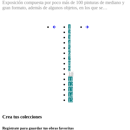
Exposición compuesta por poco más de 100 pinturas de mediano y
gran formato, además de algunos objetos, en los que se…
1
2
3
4
5
6
7
8
9
10
11
12
13
14
15
Crea tus colecciones
Regístrate para guardar tus obras favoritas