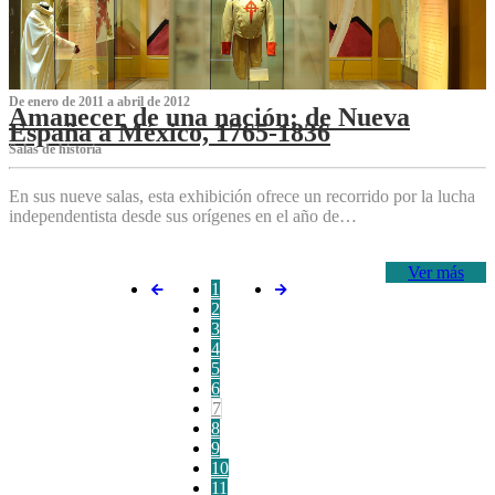
De enero de 2011 a abril de 2012
Amanecer de una nación: de Nueva
España a México, 1765-1836
Salas de historia
En sus nueve salas, esta exhibición ofrece un recorrido por la lucha
independentista desde sus orígenes en el año de…
Ver más
1
2
3
4
5
6
7
8
9
10
11