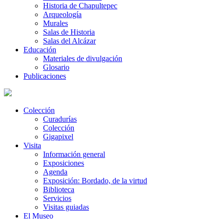
Historia de Chapultepec
Arqueología
Murales
Salas de Historia
Salas del Alcázar
Educación
Materiales de divulgación
Glosario
Publicaciones
Colección
Curadurías
Colección
Gigapixel
Visita
Información general
Exposiciones
Agenda
Exposición: Bordado, de la virtud
Biblioteca
Servicios
Visitas guiadas
El Museo