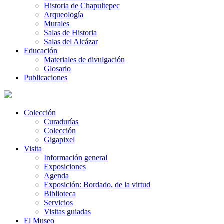
Historia de Chapultepec
Arqueología
Murales
Salas de Historia
Salas del Alcázar
Educación
Materiales de divulgación
Glosario
Publicaciones
Colección
Curadurías
Colección
Gigapixel
Visita
Información general
Exposiciones
Agenda
Exposición: Bordado, de la virtud
Biblioteca
Servicios
Visitas guiadas
El Museo