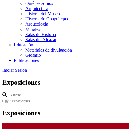
Quiénes somos
Arquitectura
Historia del Museo
Historia de Chapultepec
Arqueología
Murales
Salas de Historia
Salas del Alcázar
Educación
Materiales de divulgación
Glosario
Publicaciones
Iniciar Sesión
Exposiciones
/
Exposiciones
Exposiciones