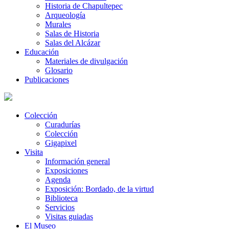
Historia de Chapultepec
Arqueología
Murales
Salas de Historia
Salas del Alcázar
Educación
Materiales de divulgación
Glosario
Publicaciones
Colección
Curadurías
Colección
Gigapixel
Visita
Información general
Exposiciones
Agenda
Exposición: Bordado, de la virtud
Biblioteca
Servicios
Visitas guiadas
El Museo