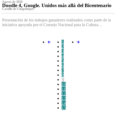
Agosto de 2010
Doodle 4, Google. Unidos más allá del Bicentenario
Castillo de Chapultepec
Presentación de los trabajos ganadores realizados como parte de la
iniciativa apoyada por el Consejo Nacional para la Cultura…
1
2
3
4
5
6
7
8
9
10
11
12
13
14
15