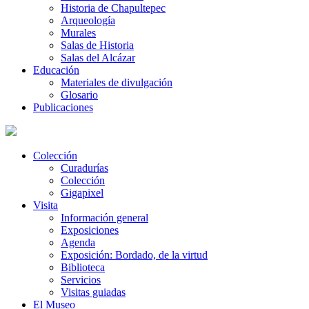
Historia de Chapultepec
Arqueología
Murales
Salas de Historia
Salas del Alcázar
Educación
Materiales de divulgación
Glosario
Publicaciones
Colección
Curadurías
Colección
Gigapixel
Visita
Información general
Exposiciones
Agenda
Exposición: Bordado, de la virtud
Biblioteca
Servicios
Visitas guiadas
El Museo