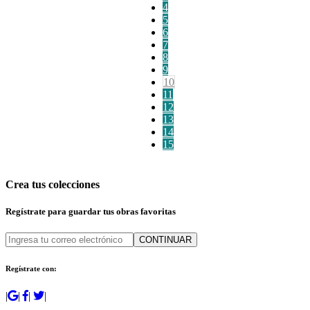
4
5
6
7
8
9
10
11
12
13
14
15
Crea tus colecciones
Regístrate para guardar tus obras favoritas
CONTINUAR
Regístrate con:
|
|
|
|