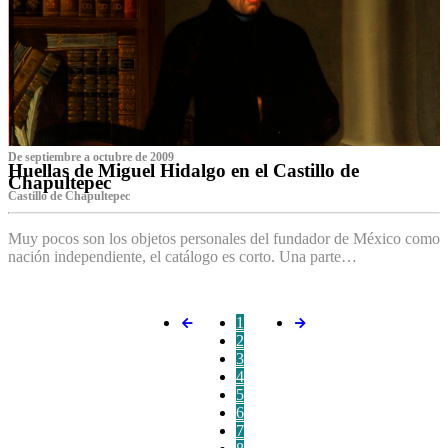
De septiembre a octubre de 2009
Huellas de Miguel Hidalgo en el Castillo de
Chapultepec
Castillo de Chapultepec
Muy pocos son los objetos personales del fundador de México como
nación independiente, el catálogo es corto. Una parte…
1
2
3
4
5
6
7