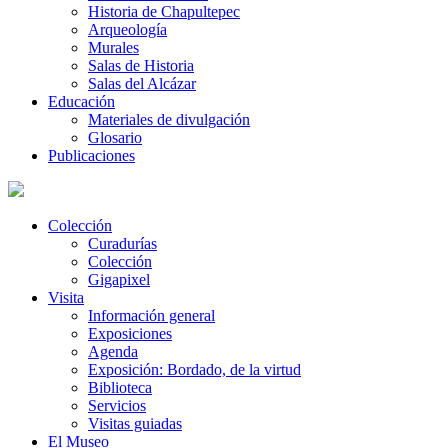
Historia de Chapultepec
Arqueología
Murales
Salas de Historia
Salas del Alcázar
Educación
Materiales de divulgación
Glosario
Publicaciones
Colección
Curadurías
Colección
Gigapixel
Visita
Información general
Exposiciones
Agenda
Exposición: Bordado, de la virtud
Biblioteca
Servicios
Visitas guiadas
El Museo