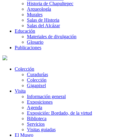
Historia de Chapultepec
Arqueología
Murales
Salas de Historia
Salas del Alcázar
Educación
Materiales de divulgación
Glosario
Publicaciones
Colección
Curadurías
Colección
Gigapixel
Visita
Información general
Exposiciones
Agenda
Exposición: Bordado, de la virtud
Biblioteca
Servicios
Visitas guiadas
El Museo