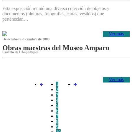
Esta exposición reunió una diversa colección de objetos y
documentos (pinturas, fotografías, cartas, vestidos) que
pertenecían…
Ver más
De octubre a diciembre de 2008
Obras maestras del Museo Amparo
Castillo de Chapultepec
‌
Ver más
1
2
3
4
5
6
7
8
9
10