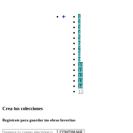
1
2
3
4
5
6
7
8
9
10
11
12
13
14
15
Crea tus colecciones
Regístrate para guardar tus obras favoritas
CONTINUAR