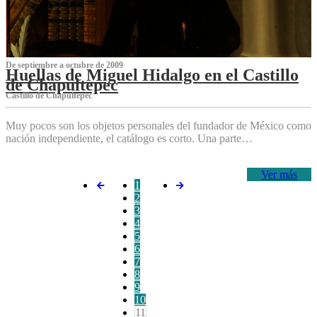
De septiembre a octubre de 2009
Huellas de Miguel Hidalgo en el Castillo
de Chapultepec
Castillo de Chapultepec
Muy pocos son los objetos personales del fundador de México como
nación independiente, el catálogo es corto. Una parte…
Ver más
1
2
3
4
5
6
7
8
9
10
11