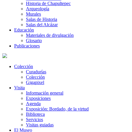
Historia de Chapultepec
Arqueología
Murales
Salas de Historia
Salas del Alcázar
Educación
Materiales de divulgación
Glosario
Publicaciones
Colección
Curadurías
Colección
Gigapixel
Visita
Información general
Exposiciones
Agenda
Exposición: Bordado, de la virtud
Biblioteca
Servicios
Visitas guiadas
El Museo