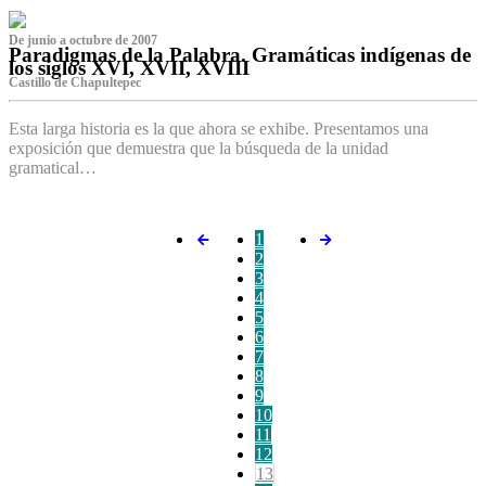
De junio a octubre de 2007
Paradigmas de la Palabra. Gramáticas indígenas de
los siglos XVI, XVII, XVIII
Castillo de Chapultepec
Esta larga historia es la que ahora se exhibe. Presentamos una
exposición que demuestra que la búsqueda de la unidad
gramatical…
1
2
3
4
5
6
7
8
9
10
11
12
13