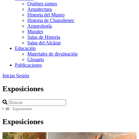
Quiénes somos
Arquitectura
Historia del Museo
Historia de Chapultepec
Arqueología
Murales
Salas de Historia
Salas del Alcázar
Educación
Materiales de divulgación
Glosario
Publicaciones
Iniciar Sesión
Exposiciones
/
Exposiciones
Exposiciones