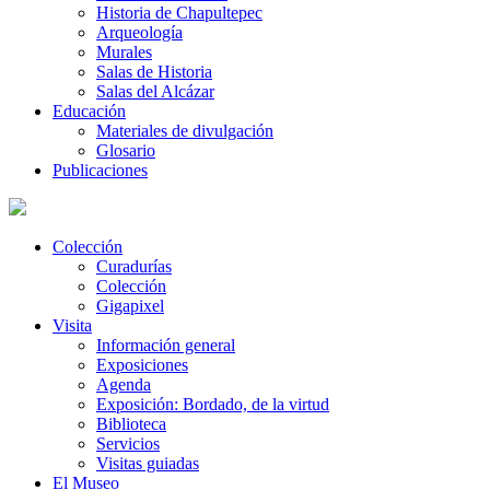
Historia de Chapultepec
Arqueología
Murales
Salas de Historia
Salas del Alcázar
Educación
Materiales de divulgación
Glosario
Publicaciones
Colección
Curadurías
Colección
Gigapixel
Visita
Información general
Exposiciones
Agenda
Exposición: Bordado, de la virtud
Biblioteca
Servicios
Visitas guiadas
El Museo