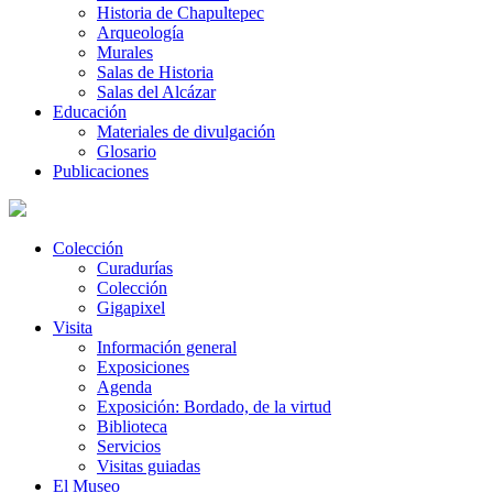
Historia de Chapultepec
Arqueología
Murales
Salas de Historia
Salas del Alcázar
Educación
Materiales de divulgación
Glosario
Publicaciones
Colección
Curadurías
Colección
Gigapixel
Visita
Información general
Exposiciones
Agenda
Exposición: Bordado, de la virtud
Biblioteca
Servicios
Visitas guiadas
El Museo