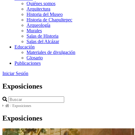
Quiénes somos
Arquitectura
Historia del Museo
Historia de Chapultepec
Arqueología
Murales
Salas de Historia
Salas del Alcázar
Educación
Materiales de divulgación
Glosario
Publicaciones
Iniciar Sesión
Exposiciones
/
Exposiciones
Exposiciones